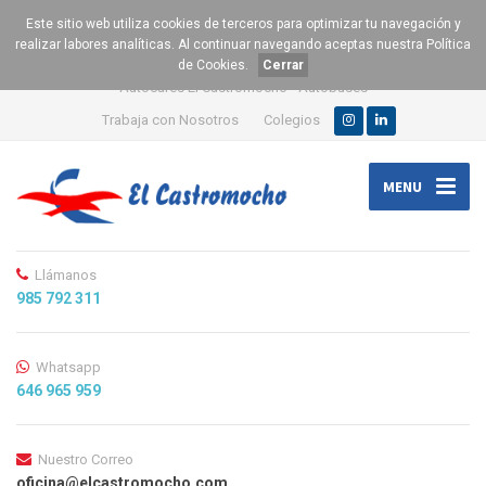
Este sitio web utiliza cookies de terceros para optimizar tu navegación y
realizar labores analíticas. Al continuar navegando aceptas nuestra
Política
de Cookies
.
Cerrar
Autocares El Castromocho - Autobuses
Trabaja con Nosotros
Colegios
MENU
Llámanos
985 792 311
Whatsapp
646 965 959
Nuestro Correo
oficina@elcastromocho.com